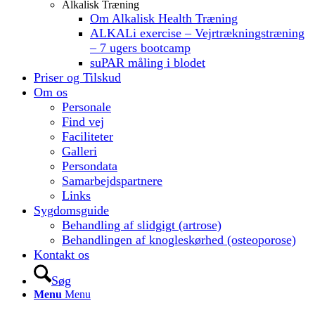
Alkalisk Træning
Om Alkalisk Health Træning
ALKALi exercise – Vejrtrækningstræning
– 7 ugers bootcamp
suPAR måling i blodet
Priser og Tilskud
Om os
Personale
Find vej
Faciliteter
Galleri
Persondata
Samarbejdspartnere
Links
Sygdomsguide
Behandling af slidgigt (artrose)
Behandlingen af knogleskørhed (osteoporose)
Kontakt os
Søg
Menu
Menu