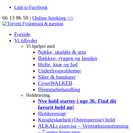
Link to Facebook
66 13 86 50 |
Online booking >>
Forside
Vi tilbyder
Vi hjælper med
Nakke, skulder & arm
Bækken, ryggen og lænden
Hofte, knæ og fod
Underlivsproblemer
Såler & bandager
CrossWALKER
Hjemmebehandling
Holdtræning
Nye hold starter i uge 36. Find dit
favorit hold nu!
Holdoversigt
Knogleskørhed (Osteroperose) hold
ALKALi exercise – Vejrtrækningstræning
– 7 ugers bootcamp